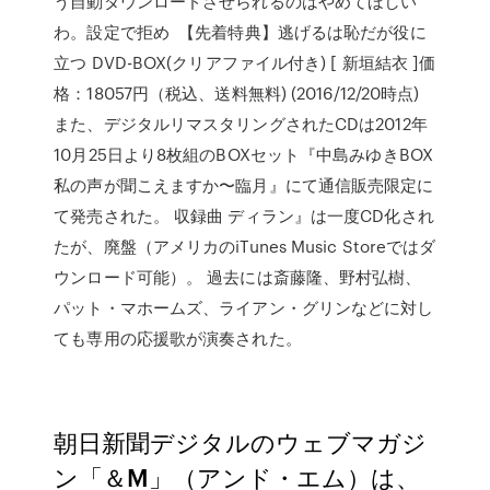
う自動ダウンロードさせられるのはやめてほしい
わ。設定で拒め 【先着特典】逃げるは恥だが役に
立つ DVD-BOX(クリアファイル付き) [ 新垣結衣 ]価
格：18057円（税込、送料無料) (2016/12/20時点)
また、デジタルリマスタリングされたCDは2012年
10月25日より8枚組のBOXセット『中島みゆきBOX
私の声が聞こえますか〜臨月』にて通信販売限定に
て発売された。 収録曲 ディラン』は一度CD化され
たが、廃盤（アメリカのiTunes Music Storeではダ
ウンロード可能）。 過去には斎藤隆、野村弘樹、
パット・マホームズ、ライアン・グリンなどに対し
ても専用の応援歌が演奏された。
朝日新聞デジタルのウェブマガジ
ン「＆M」（アンド・エム）は、