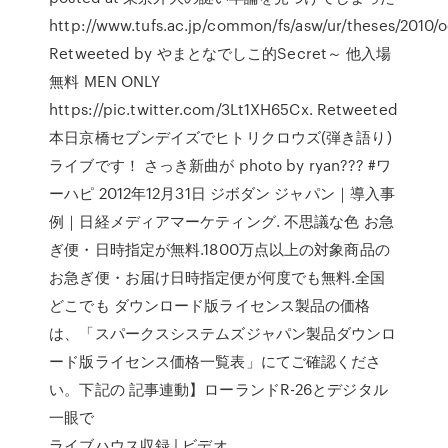
http://www.tufs.ac.jp/common/fs/asw/ur/theses/2010/
Retweeted by やまとなでしこ的Secret～ 他入場
無料 MEN ONLY
https://pic.twitter.com/3Lt1XH65Cx. Retweeted
本日京橋セブンデイズでヒトリクロウズ(弾き語り)
ライブです！ さっき新曲が photo by ryan??? #ワ
ーハピ 2012年12月31日 ジボダン ジャパン｜導入事
例｜日経メディアマーケティング. 不思議な色 お急
ぎ便・日時指定が無料.1800万点以上の対象商品の
お急ぎ便・お届け日時指定便が何度でも無料.全国
どこでも ダウンロード版ライセンス製品の価格
は、「スパークスシステムズジャパン製品ダウンロ
ード版ライセンス価格一覧表」にてご確認くださ
い。下記の 記事連動】ローランドR-26とデジタル
一眼で
ライブハウス収録 | ビデオ