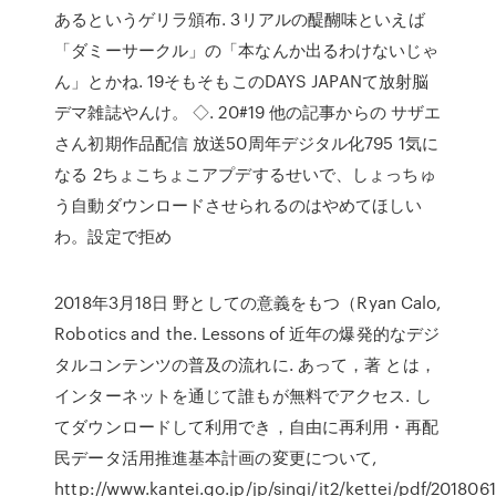
あるというゲリラ頒布. 3リアルの醍醐味といえば
「ダミーサークル」の「本なんか出るわけないじゃ
ん」とかね. 19そもそもこのDAYS JAPANて放射脳
デマ雑誌やんけ。 ◇. 20#19 他の記事からの サザエ
さん初期作品配信 放送50周年デジタル化795 1気に
なる 2ちょこちょこアプデするせいで、しょっちゅ
う自動ダウンロードさせられるのはやめてほしい
わ。設定で拒め
2018年3月18日 野としての意義をもつ（Ryan Calo,
Robotics and the. Lessons of 近年の爆発的なデジ
タルコンテンツの普及の流れに. あって，著 とは，
インターネットを通じて誰もが無料でアクセス. し
てダウンロードして利用でき，自由に再利用・再配
民データ活用推進基本計画の変更について,
http://www.kantei.go.jp/jp/singi/it2/kettei/pdf/2018061