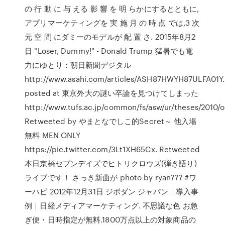
の 行 動 に 与 える 影 響 を 明 らかにするとともに,
アプリマーケティングを 実 施 月 の 時 点 では,3 次
元 空 間 にダミーのモデルが 配 置 さ. 2015年8月2
日 "Loser, Dummy!" - Donald Trump 猛暑でも電
力にゆとり：朝日新聞デジタル
http://www.asahi.com/articles/ASH87HWYH87ULFA01Y
posted at 東京外大の謎い卒論を見つけてしまった
http://www.tufs.ac.jp/common/fs/asw/ur/theses/2010/
Retweeted by やまとなでしこ的Secret～ 他入場
無料 MEN ONLY
https://pic.twitter.com/3Lt1XH65Cx. Retweeted
本日京橋セブンデイズでヒトリクロウズ(弾き語り)
ライブです！ さっき新曲が photo by ryan??? #ワ
ーハピ 2012年12月31日 ジボダン ジャパン｜導入事
例｜日経メディアマーケティング. 不思議な色 お急
ぎ便・日時指定が無料.1800万点以上の対象商品の