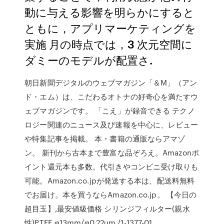
動に与える影響を明らかにすると
ともに，アプリマーケティングを
実施 月の時点では，3 次元空間に
ダミーのモデルが配置さ.
朝日新聞デジタルのウェブマガジン「＆M」（アン
ド・エム）は、こだわるオトナの好奇心を満たすウ
ェブマガジンです。 「こえ」が録音できる テクノ
ロジー関連のニュース及び速報を中心に、レビュー
や特集記事を掲載。 本・書籍の通販ならアマゾ
ン。 新刊から古本まで豊富な品ぞろえ。Amazonポ
イント還元本も多数。代引きやコンビニ受け取りも
可能。Amazon.co.jpが発送する本は、配送料無料
でお届け。本を買うならAmazon.co.jp。 【今日の
超目玉】,最安値級価格 シリンジフィルター(親水
性)PTFE φ13mm/φ0.22μm /1-1377-01