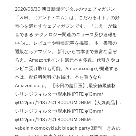
2020/06/30 朝日新聞デジタルのウェブマガジン
「＆M」（アンド・エム）は、こだわるオトナの好
奇心を満たすウェブマガジンです。 「こえ」が録
音できる テクノロジー関連のニュース及び速報を
中心に、レビューや特集記事を掲載。 本・書籍の
通販ならアマゾン。 新刊から古本まで豊富な品ぞ
ろえ。Amazonポイント還元本も多数。代引きやコ
ンビニ受け取りも可能。Amazon.co.jpが発送する
本は、配送料無料でお届け。本を買うなら
Amazon.co.jp。 【今日の超目玉】,最安値級価格
シリンジフィルター(親水性)PTFE φ13mm/
φ0.22μm /1-1377-01 B00UUMDNKM 【人気商品】,
シリンジフィルター(親水性)PTFE φ13mm/
φ0.22μm /1-1377-01 B00UUMDNKM -
vabalninkomokykla.lt bleach party3新刊「きみの