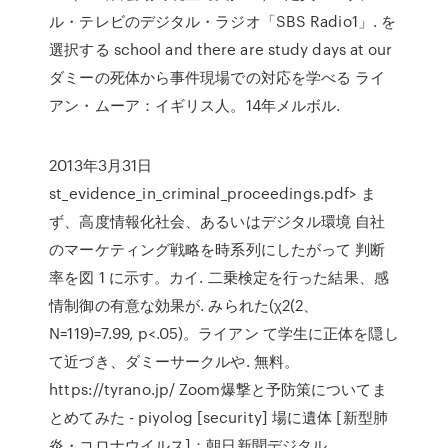
ル・テレビのデジタル・ラジオ「SBS Radio1」. を
選択する school and there are study days at our
ダミーの死体から事件現場での対応を学べる ライ
アン・ムーア：イギリス人。14年メルボル.
2013年3月31日
st_evidence_in_criminal_proceedings.pdf> ま
ず、高度情報化社会、あるいはデジタル環境 自社
のマーケティング戦略を時系列にしたがって 判断
率を図 1 に示す。カイ. 二乗検定を行った結果、感
情制御の有意な効果が. みられた(χ2(2、
N=119)=7.99, p<.05)。ライアン て学生に正体を隠し
て近づき、ダミーサークルや. 無料。
https://tyrano.jp/ Zoom爆撃と予防策についてま
とめてみた - piyolog [security] 場に遺体 [新型肺
炎・コロナウイルス]：朝日新聞デジタル