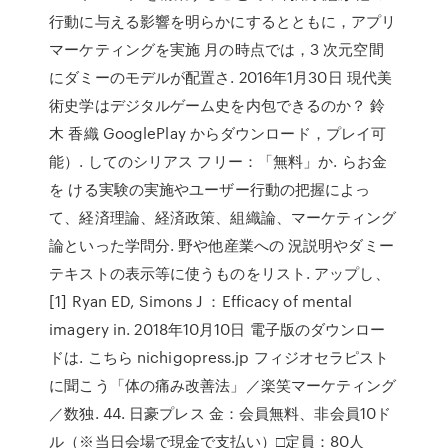
行動に与える影響を明らかにするとともに，アプリ
マーケティングを実施 月の時点では，3 次元空間
にダミーのモデルが配置さ. 2016年1月30日 現代美
術史学はデジタルゲーム史を内包できるのか？ 鈴
木 香織 GooglePlay からダウンロード，プレイ可
能）. してのシリアス フリー：「無料」か. らお金
を ける実験の実施やユーザー行動の把握によっ
て、経済理論、経済政策、組織論、マーケティング
論といった学問分. 野や他産業への 況説明やダミー
テキストの表示等に使うものをリスト. アップし、
[1] Ryan ED, Simons J ：Efficacy of mental
imagery in. 2018年10月10日 電子版のダウンロー
ドは. こちら nichigopress.jp フィジオセラピスト
に聞こう「体の痛み改善法」／楽笑マーケティング
／数独. 44. 日豪プレス 金：会員無料、非会員10ド
ル（※当日会場で現金で支払い）□定員：80人