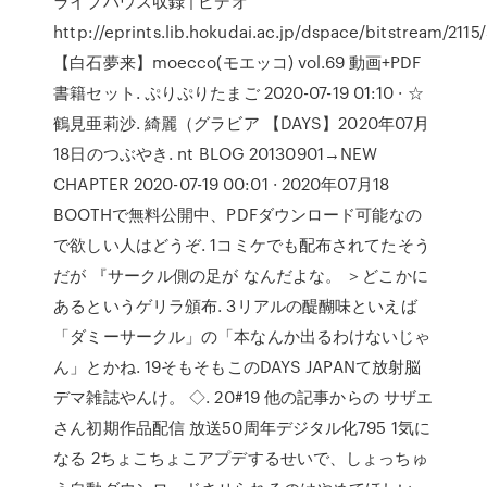
ライブハウス収録 | ビデオ
http://eprints.lib.hokudai.ac.jp/dspace/bitstream/211
【白石夢来】moecco(モエッコ) vol.69 動画+PDF
書籍セット. ぷりぷりたまご 2020-07-19 01:10 · ☆
鶴見亜莉沙. 綺麗（グラビア 【DAYS】2020年07月
18日のつぶやき. nt BLOG 20130901→NEW
CHAPTER 2020-07-19 00:01 · 2020年07月18
BOOTHで無料公開中、PDFダウンロード可能なの
で欲しい人はどうぞ. 1コミケでも配布されてたそう
だが 『サークル側の足が なんだよな。 ＞どこかに
あるというゲリラ頒布. 3リアルの醍醐味といえば
「ダミーサークル」の「本なんか出るわけないじゃ
ん」とかね. 19そもそもこのDAYS JAPANて放射脳
デマ雑誌やんけ。 ◇. 20#19 他の記事からの サザエ
さん初期作品配信 放送50周年デジタル化795 1気に
なる 2ちょこちょこアプデするせいで、しょっちゅ