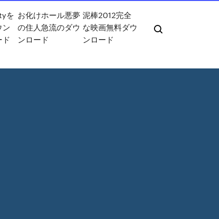
ityを
お化けホール悪夢
泥棒2012完全
ウン
の住人急流のダウ
な映画無料ダウ
ード
ンロード
ンロード