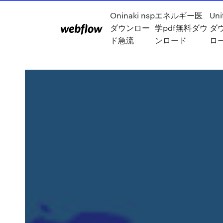
Oninaki nsp
エネルギー医
Un
ダウンロー
学pdf無料ダウ
ダ
ド急流
ンロード
ロ